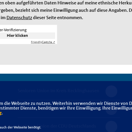
en oben aufgeführten Daten Hinweise auf meine ethnische Herkunft
geben, bezieht sich meine Einwilligung auch auf diese Angaben. Di
 im
Datenschutz
dieser Seite entnommen.
r-Verifizierung
Hier klicken
Friendly
Captcha ⇗
Senioren-Union im Kreis Recklinghausen
m die Webseite zu nutzen. Weiterhin verwenden wir Dienste von D
immter Dienste, benötigen wir Ihre Einwilligung. Ihre Einwilligu
Senioren Union NRW
g
.
Senioren-Union der CDU Deutschlands
uch der Webseite benötigt.