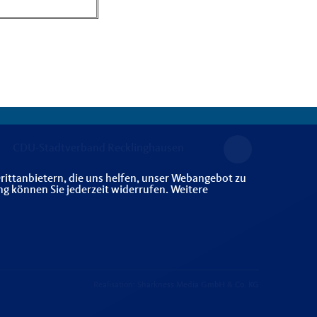
CDU-Stadtverband Recklinghausen
rittanbietern, die uns helfen, unser Webangebot zu
ng können Sie jederzeit widerrufen. Weitere
Realisation: Sharkness Media GmbH & Co. KG