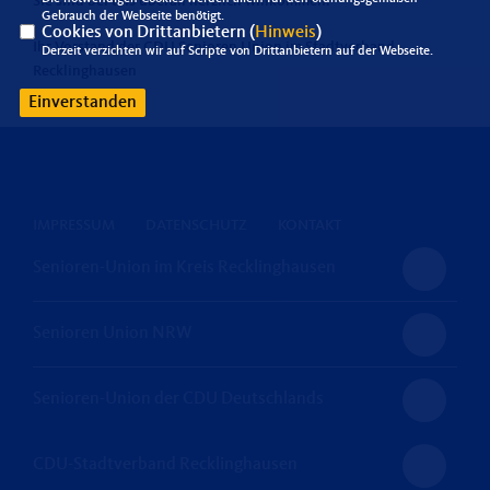
Sie sind bei uns überall herzlich willkommen.
Gebrauch der Webseite benötigt.
Cookies von Drittanbietern (
Hinweis
)
Ihr Vorstand der CDU Senioren Union im Stadtverband
Derzeit verzichten wir auf Scripte von Drittanbietern auf der Webseite.
Recklinghausen
Einverstanden
IMPRESSUM
DATENSCHUTZ
KONTAKT
Senioren-Union im Kreis Recklinghausen
Senioren Union NRW
Senioren-Union der CDU Deutschlands
CDU-Stadtverband Recklinghausen