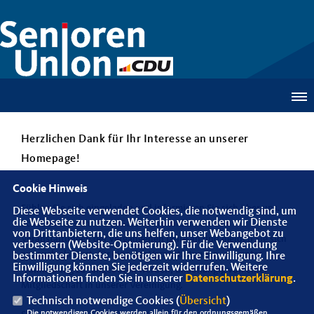
Herzlichen Dank für Ihr Interesse an unserer
Homepage!
Cookie Hinweis
Fühlen Sie sich eingeladen und informieren Sie sich über uns.
Diese Webseite verwendet Cookies, die notwendig sind, um
die Webseite zu nutzen. Weiterhin verwenden wir Dienste
Schauen Sie sich in der Galerie die Bilder von den
von Drittanbietern, die uns helfen, unser Webangebot zu
Veranstaltungen der vergangenen Jahre an und melden Sie sich
verbessern (Website-Optmierung). Für die Verwendung
an, auch als Gast, für eine der Veranstaltungen, die unter
bestimmter Dienste, benötigen wir Ihre Einwilligung. Ihre
Einwilligung können Sie jederzeit widerrufen. Weitere
"Anmeldung zu" angeboten werden, unabhängig von einer
Informationen finden Sie in unserer
Datenschutzerklärung
.
Mitgliedschaft in unserer Vereinigung.
Technisch notwendige Cookies (
Übersicht
)
Die notwendigen Cookies werden allein für den ordnungsgemäßen